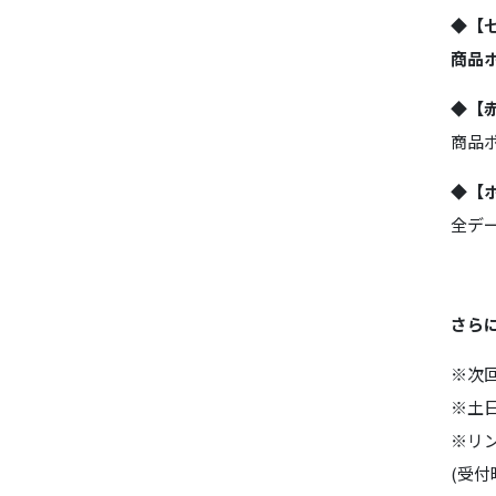
◆【七
商品ポ
◆【
商品
◆【
全デ
さら
※次回
※土日
※リ
(受