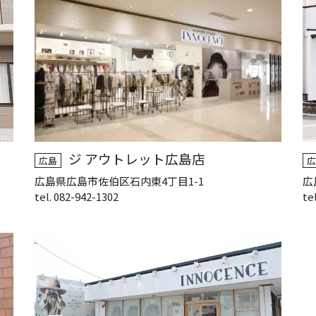
ジ アウトレット広島店
広島
広
広島県広島市佐伯区石内東4丁目1-1
広
tel. 082-942-1302
te