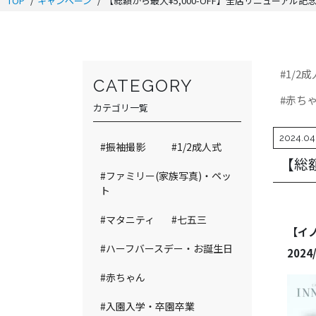
TOP
キャンペーン
【総額から最大¥5,000-OFF】全店リニューアル記
#1/2
CATEGORY
#赤ち
カテゴリ一覧
2024.04
#振袖撮影
#1/2成人式
【総額
#ファミリー(家族写真)・ペッ
ト
#マタニティ
#七五三
【イノ
#ハーフバースデー・お誕生日
202
#赤ちゃん
#入園入学・卒園卒業