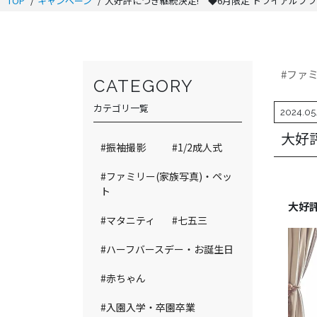
TOP
キャンペーン
大好評につき継続決定! ◆6月限定 トライアルプ
#ファ
CATEGORY
カテゴリ一覧
2024.05
大好
#振袖撮影
#1/2成人式
#ファミリー(家族写真)・ペッ
ト
大好
#マタニティ
#七五三
#ハーフバースデー・お誕生日
#赤ちゃん
#入園入学・卒園卒業