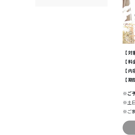
【 対
【 料
【 内
【 期
※ご
※土日
※ご