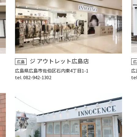
ジ アウトレット広島店
広島
広
広島県広島市佐伯区石内東4丁目1-1
広
tel. 082-942-1302
te