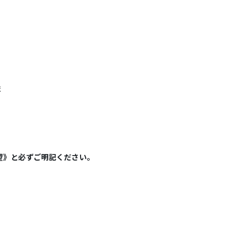
ま
望》と必ずご明記ください。