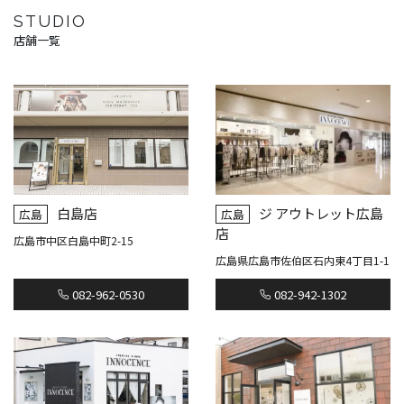
STUDIO
店舗一覧
白島店
ジ アウトレット広島
広島
広島
店
広島市中区白島中町2-15
広島県広島市佐伯区石内東4丁目1-1
082-962-0530
082-942-1302