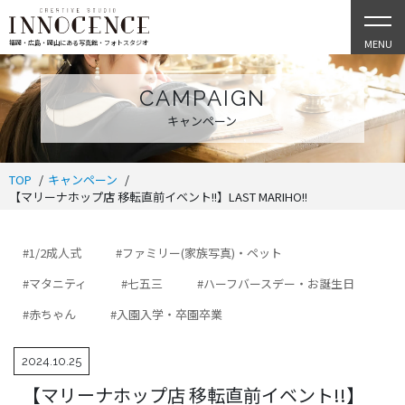
MENU
福岡・広島・岡山にある写真館・フォトスタジオ
CAMPAIGN
キャンペーン
TOP
キャンペーン
【マリーナホップ店 移転直前イベント!!】LAST MARIHO!!
#1/2成人式
#ファミリー(家族写真)・ペット
#マタニティ
#七五三
#ハーフバースデー・お誕生日
#赤ちゃん
#入園入学・卒園卒業
2024.10.25
【マリーナホップ店 移転直前イベント!!】