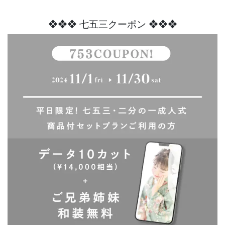
❖
❖
❖
七五三クーポン ❖
❖
❖