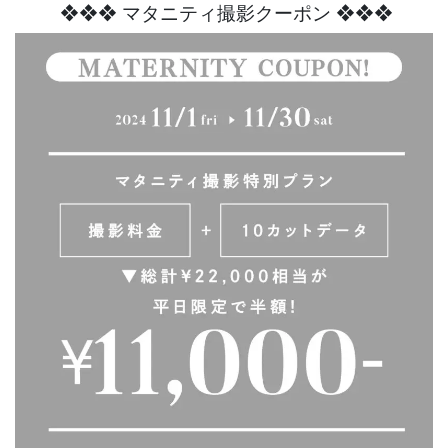
❖
❖
❖
マタニティ撮影クーポン ❖
❖
❖