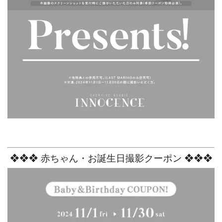
❖
❖
❖
赤ちゃん・お誕生日撮影クーポン ❖
❖
❖