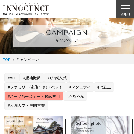
MENU
福岡・広島・岡山にある写真館・フォトスタジオ
CAMPAIGN
キャンペーン
TOP
キャンペーン
#ALL
#振袖撮影
#1/2成人式
#ファミリー(家族写真)・ペット
#マタニティ
#七五三
#ハーフバースデー・お誕生日
#赤ちゃん
#入園入学・卒園卒業