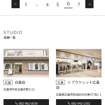
6
1
…
4
5
7
STUDIO
店舗一覧
白島店
ジ アウトレット広島
広島
広島
店
広島市中区白島中町2-15
広島県広島市佐伯区石内東4丁目1-1
082-962-0530
082-942-1302