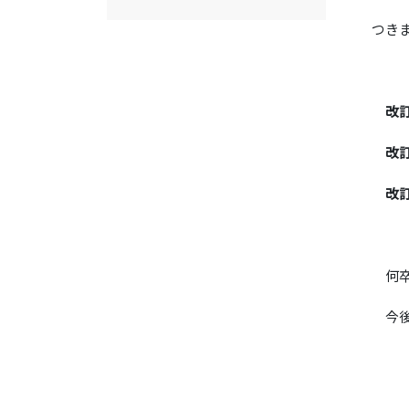
つき
改
改訂
改訂
何
今後