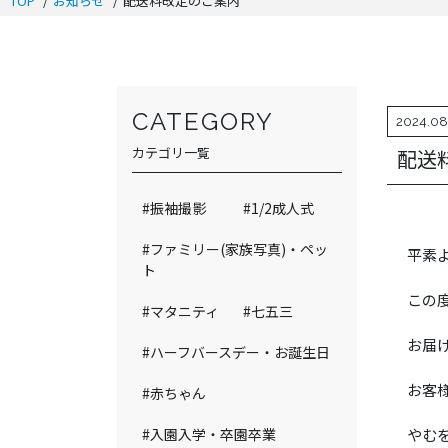
TOP
お知らせ
配送料改定のご案内
CATEGORY
2024.08
カテゴリ一覧
配送
#振袖撮影
#1/2成人式
#ファミリー(家族写真)・ペッ
平素
ト
この
#マタニティ
#七五三
お届
#ハーフバースデー・お誕生日
お客
#赤ちゃん
#入園入学・卒園卒業
やむ