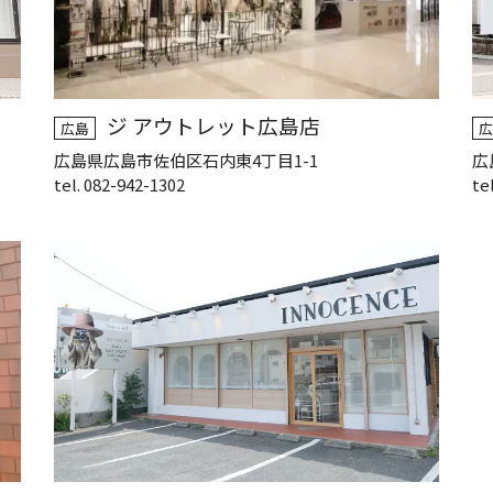
ジ アウトレット広島店
広島
広
広島県広島市佐伯区石内東4丁目1-1
広
tel. 082-942-1302
te