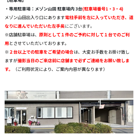
・専用駐車場：メゾン山田 駐車場内 3台
(駐車場番号1・3・4)
メゾン山田出入り口にあります
電柱手前を左に入っていただき、道
なりに進んでいただいた左手奥
にございます。
※店舗駐車場は、
原則として１件のご予約に対して１台でのご利
用
とさせていただいております。
※
２台以上での駐車をご希望の場合
は、大変お手数をお掛け致し
ますが
撮影当日のご来店前に店舗まで必ずご連絡をお願い致しま
す。
（ご利用状況により、ご案内内容が異なります）