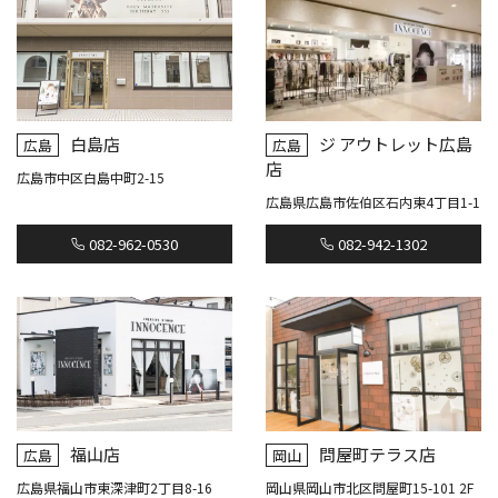
白島店
ジ アウトレット広島
広島
広島
店
広島市中区白島中町2-15
広島県広島市佐伯区石内東4丁目1-1
082-962-0530
082-942-1302
福山店
問屋町テラス店
広島
岡山
広島県福山市東深津町2丁目8-16
岡山県岡山市北区問屋町15-101 2F