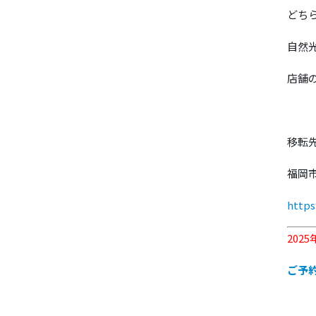
どち
自然
店舗
移転
福岡市
https
2025
ご予