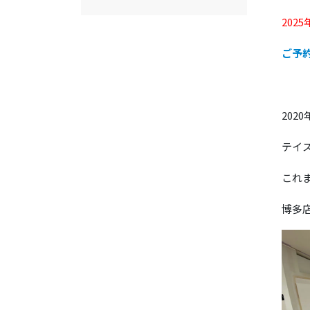
2025
ご予
202
テイ
これ
博多