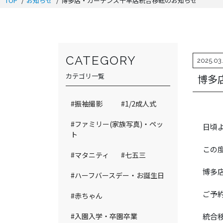
TOP
お知らせ
博多店・ガーデンズ千早店統合移転のお知らせ
CATEGORY
2025.03.
カテゴリ一覧
博多
#振袖撮影
#1/2成人式
#ファミリー(家族写真)・ペッ
日頃
ト
この
#マタニティ
#七五三
博多店
#ハーフバースデー・お誕生日
ご予
#赤ちゃん
#入園入学・卒園卒業
統合