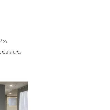
プン。
ただきました。
。