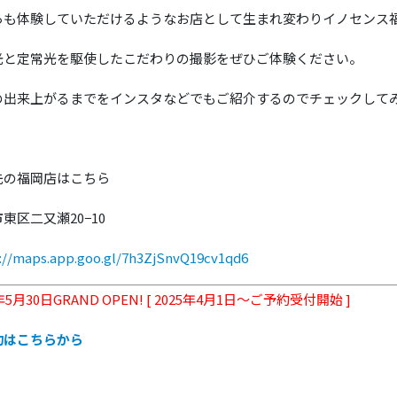
らも体験していただけるようなお店として生まれ変わりイノセンス福岡
光と定常光を駆使したこだわりの撮影をぜひご体験ください。
の出来上がるまでをインスタなどでもご紹介するのでチェックして
先の福岡店はこちら
東区二又瀬20−10
://maps.app.goo.gl/7h3ZjSnvQ19cv1qd6
年5月30日GRAND OPEN! [ 2025年4月1日～ご予約受付開始 ]
約はこちらから