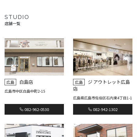
STUDIO
店舗一覧
白島店
ジ アウトレット広島
広島
広島
店
広島市中区白島中町2-15
広島県広島市佐伯区石内東4丁目1-1
082-962-0530
082-942-1302