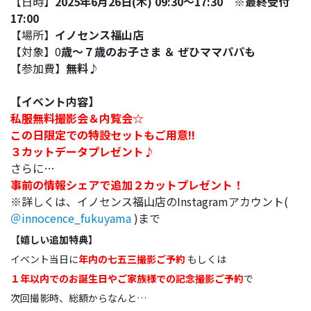
【日時】
2025年6月26日(木) 09:30～17:30
※最終受付
17:00
【場所】
イノセンス福山店
【対象】0
歳～７歳のお子さま ＆ ぜひママパパも
【参加費】
無料♪
【イベント内容】
私服無料撮影会＆内覧会☆
この日限定での特設セットもご用意!!
３カットデータプレゼント♪
さらに…
事前の情報シェアで追加２カットプレゼント！
※詳しくは、イノセンス福山店のInstagramアカウント(
＠innocence_fukuyama
)まで
【嬉しい追加特典】
イベント当日に
年内の七五三撮影ご予約
もしくは
１年以内でのお誕生日やご家族様での記念撮影ご予約
で
次回撮影時、総額からなんと…