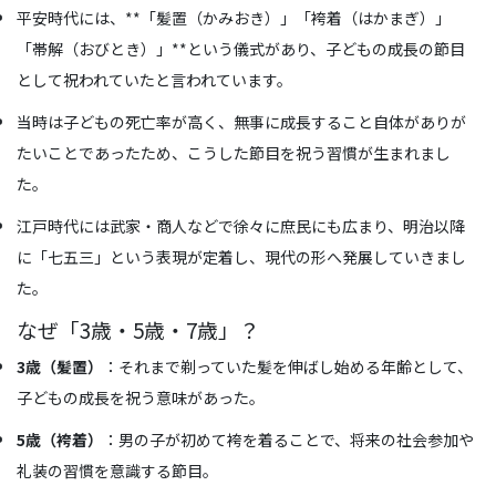
平安時代には、**「髪置（かみおき）」「袴着（はかまぎ）」
「帯解（おびとき）」**という儀式があり、子どもの成長の節目
として祝われていたと言われています。
当時は子どもの死亡率が高く、無事に成長すること自体がありが
たいことであったため、こうした節目を祝う習慣が生まれまし
た。
江戸時代には武家・商人などで徐々に庶民にも広まり、明治以降
に「七五三」という表現が定着し、現代の形へ発展していきまし
た。
なぜ「3歳・5歳・7歳」？
3歳（髪置）
：それまで剃っていた髪を伸ばし始める年齢として、
子どもの成長を祝う意味があった。
5歳（袴着）
：男の子が初めて袴を着ることで、将来の社会参加や
礼装の習慣を意識する節目。