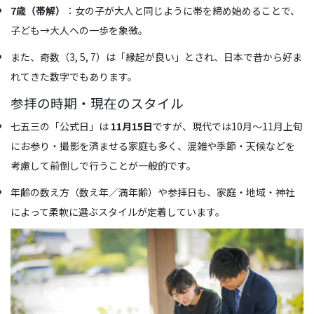
7歳（帯解）
：女の子が大人と同じように帯を締め始めることで、
子ども→大人への一歩を象徴。
また、奇数（3, 5, 7）は「縁起が良い」とされ、日本で昔から好ま
れてきた数字でもあります。
参拝の時期・現在のスタイル
七五三の「公式日」は
11月15日
ですが、現代では10月〜11月上旬
にお参り・撮影を済ませる家庭も多く、混雑や季節・天候などを
考慮して前倒しで行うことが一般的です。
年齢の数え方（数え年／満年齢）や参拝日も、家庭・地域・神社
によって柔軟に選ぶスタイルが定着しています。