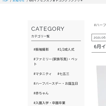
TOP
お知らせ
6月イノセンスフォトコングランプリ＊
#ハー
CATEGORY
カテゴリ一覧
2021.06
6月
#振袖撮影
#1/2成人式
#ファミリー(家族写真)・ペッ
ト
#マタニティ
#七五三
#ハーフバースデー・お誕生日
#赤ちゃん
#入園入学・卒園卒業