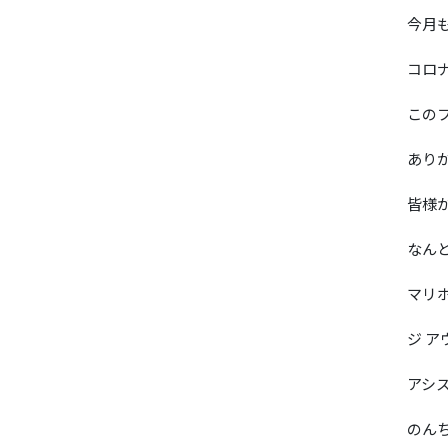
今月
コロ
この
あり
皆様
なん
マリ
ジ 
アシ
のん