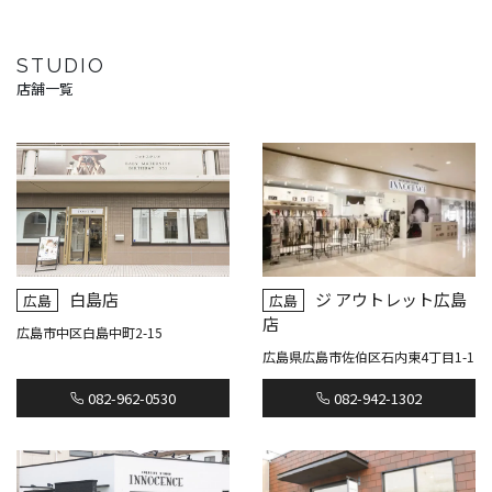
STUDIO
店舗一覧
白島店
ジ アウトレット広島
広島
広島
店
広島市中区白島中町2-15
広島県広島市佐伯区石内東4丁目1-1
082-962-0530
082-942-1302