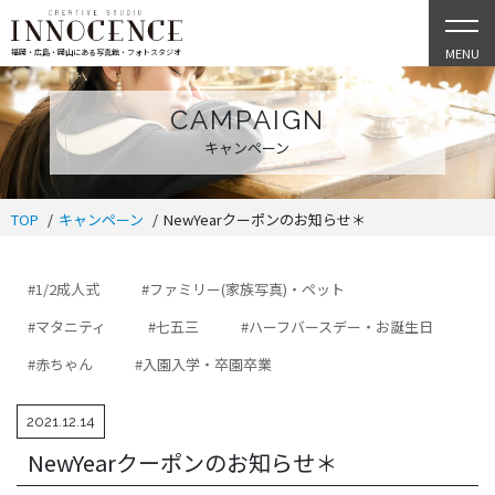
MENU
福岡・広島・岡山にある写真館・フォトスタジオ
CAMPAIGN
キャンペーン
TOP
キャンペーン
NewYearクーポンのお知らせ＊
#1/2成人式
#ファミリー(家族写真)・ペット
#マタニティ
#七五三
#ハーフバースデー・お誕生日
#赤ちゃん
#入園入学・卒園卒業
2021.12.14
NewYearクーポンのお知らせ＊