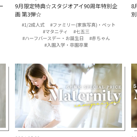
ー
9月限定特典☆スタジオアイ90周年特別企
8
画 第3弾☆
別
#1/2成人式
#ファミリー(家族写真)・ペット
#マタニティ
#七五三
#ハーフバースデー・お誕生日
#赤ちゃん
#入園入学・卒園卒業