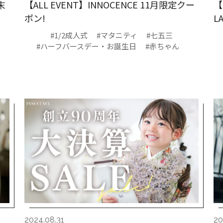
末
【ALL EVENT】INNOCENCE 11月限定クー
【
ポン!
L
#1/2成人式
#マタニティ
#七五三
#ハーフバースデー・お誕生日
#赤ちゃん
2024.08.31
20