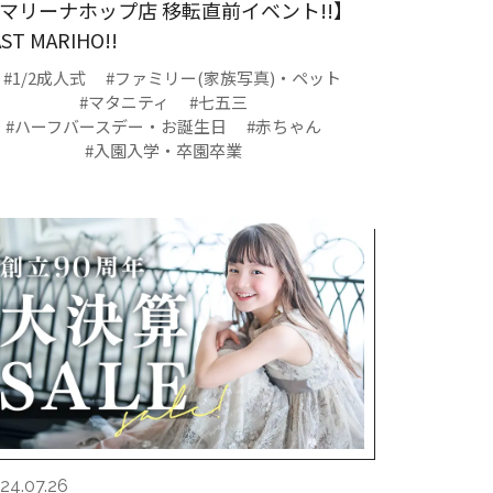
マリーナホップ店 移転直前イベント!!】
AST MARIHO!!
#1/2成人式
#ファミリー(家族写真)・ペット
#マタニティ
#七五三
#ハーフバースデー・お誕生日
#赤ちゃん
#入園入学・卒園卒業
24.07.26