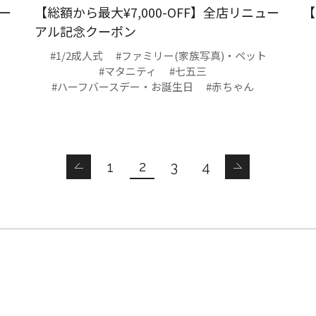
ュー
【総額から最大¥7,000-OFF】全店リニュー
【
アル記念クーポン
#1/2成人式
#ファミリー(家族写真)・ペット
#マタニティ
#七五三
#ハーフバースデー・お誕生日
#赤ちゃん
2
1
3
4