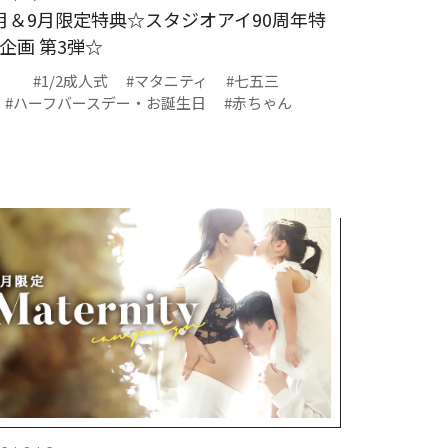
月＆9月限定特典☆スタジオアイ90周年特
企画 第3弾☆
#1/2成人式
#マタニティ
#七五三
#ハーフバースデー・お誕生日
#赤ちゃん